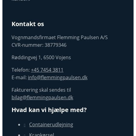
Kontakt os
Vognmandsfirmaet Flemming Paulsen A/S
CVR-nummer: 38779346
Røddingvej 1, ​6500 Voje​ns
Telefon:
+45 7454 3811
E-mail:
info@flemmingpaulsen.dk
Fakturering skal sendes til
bilag@flemmingpaulsen.dk
Hvad kan vi hjælpe med?
Containerudlejning
Krankørsel