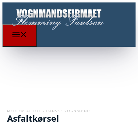
MEDLEM AF DTL - DANSKE VOGNMÆND
Asfaltkørsel