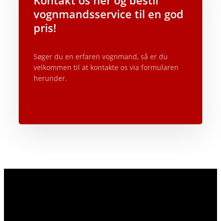
Kontakt os her og bestil
vognmandsservice til en god
pris!
Søger du en erfaren vognmand, så er du
velkommen til at kontakte os via formularen
herunder.