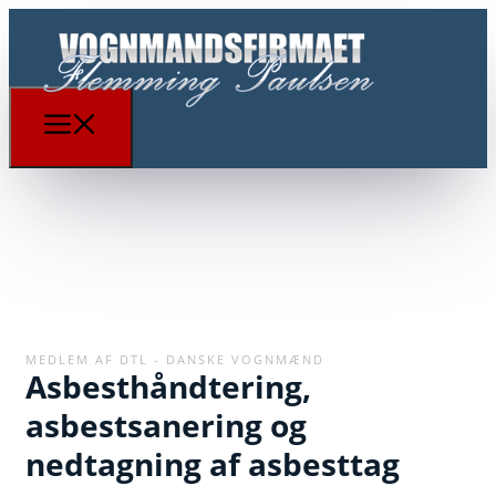
MEDLEM AF DTL - DANSKE VOGNMÆND
Asbesthåndtering,
asbestsanering og
nedtagning af asbesttag